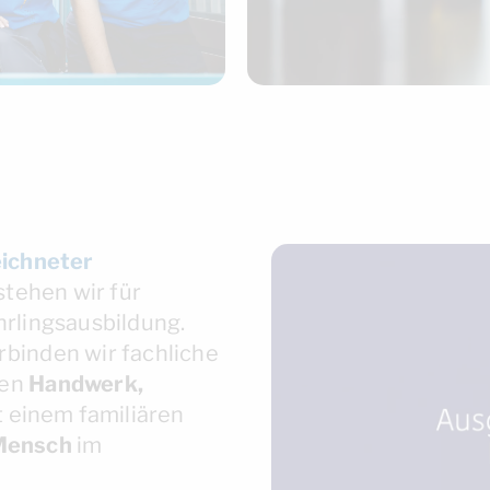
ichneter
tehen wir für
hrlingsausbildung.
rbinden wir fachliche
hen
Handwerk,
 einem familiären
Mensch
im