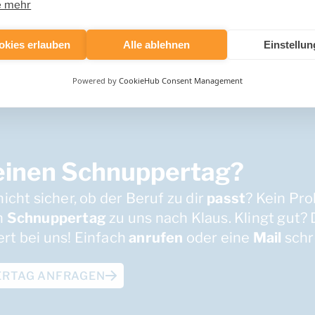
e mehr
okies erlauben
Alle ablehnen
Einstellu
Powered by
CookieHub Consent Management
 einen Schnuppertag?
nicht sicher, ob der Beruf zu dir
passt
? Kein Pr
n
Schnuppertag
zu uns nach Klaus. Klingt gut?
rt bei uns! Einfach
anrufen
oder eine
Mail
schr
ERTAG ANFRAGEN