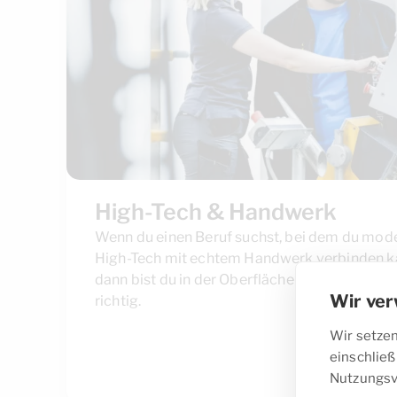
High-Tech & Handwerk
Wenn du einen Beruf suchst, bei dem du mod
High-Tech mit echtem Handwerk verbinden k
dann bist du in der Oberflächentechnik genau
Wir ve
richtig.
Wir setzen
einschließ
Nutzungsv