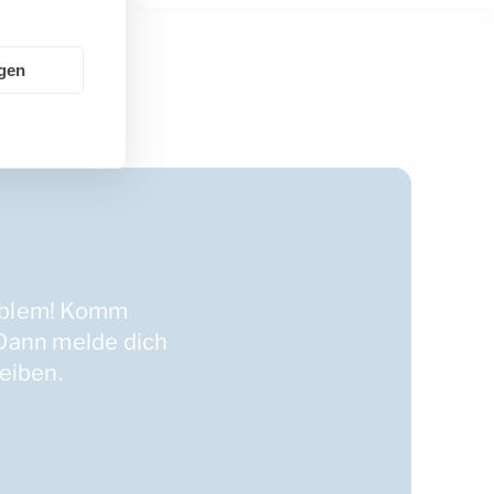
ngen
oblem! Komm
 Dann melde dich
eiben.