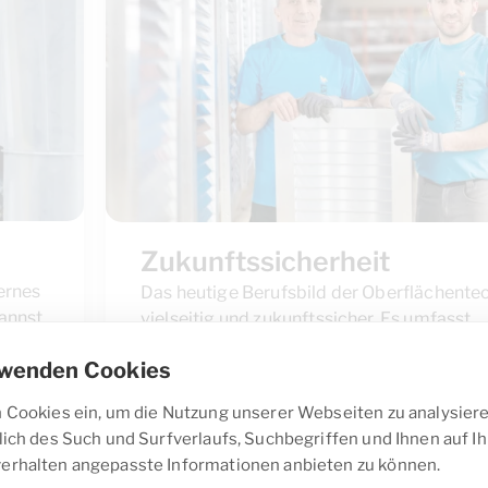
Zukunftssicherheit
ernes
Das heutige Berufsbild der Oberflächentec
annst,
vielseitig und zukunftssicher. Es umfasst
modernste, computergesteuerte
rwenden Cookies
Pulverbeschichtungsanlagen,
Qualitätsmanagement auf höchstem Nive
 Cookies ein, um die Nutzung unserer Webseiten zu analysiere
den nachhaltigen Umgang mit Ressourcen
lich des Such und Surfverlaufs, Suchbegriffen und Ihnen auf Ih
innovativen Materialien.
erhalten angepasste Informationen anbieten zu können.