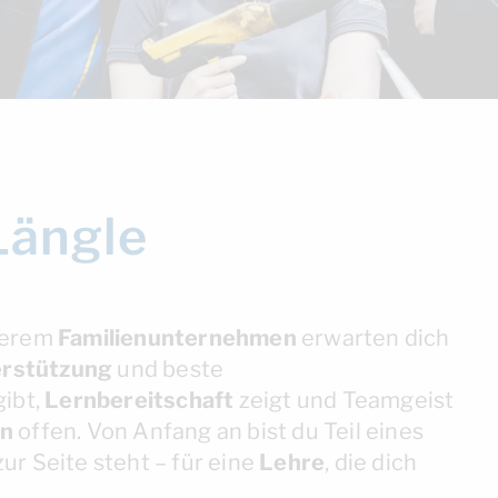
Längle
nserem
Familienunternehmen
erwarten dich
rstützung
und beste
gibt,
Lernbereitschaft
zeigt und Teamgeist
en
offen. Von Anfang an bist du Teil eines
 zur Seite steht – für eine
Lehre
, die dich